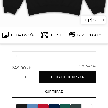
1
2
DODAJ WZÓR
TEKST
BEZ DOPŁATY
WYCZYŚĆ
249,00
zł
DODAJ DO KOSZYKA
KUP TERAZ