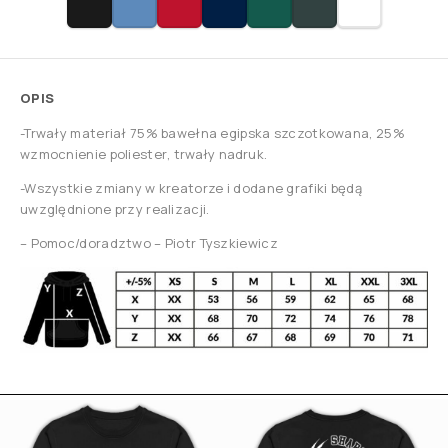
OPIS
-Trwały materiał 75% bawełna egipska szczotkowana, 25%
wzmocnienie poliester
, trwały nadruk.
-Wszystkie zmiany w kreatorze i dodane grafiki będą
uwzględnione przy realizacji.
–
Pomoc/doradztwo –
Piotr Tyszkiewicz