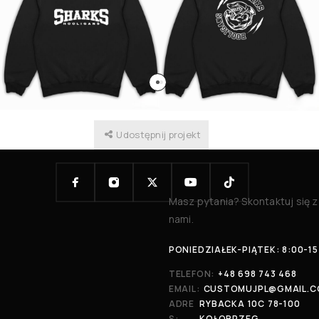
Udostępnij projekt
Masz pytania? Skontaktuj się z
nami.
PONIEDZIAŁEK-PIĄTEK: 8:00-15
TELEFON:
+48 698 743 468
EMAIL:
CUSTOMUJPL@GMAIL.
ADRE
RYBACKA 10C 78-100
S:
KOŁOBRZEG