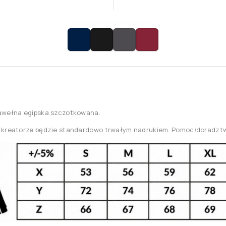
bawełna egipska szczotkowana.
w kreatorze będzie standardowo trwałym nadrukiem. Pomoc/doradzt