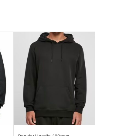
Regular Hoodie 460gsm