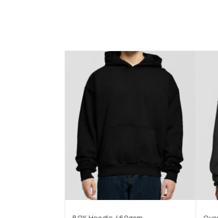
BOX Hoodie 460gsm
Ove