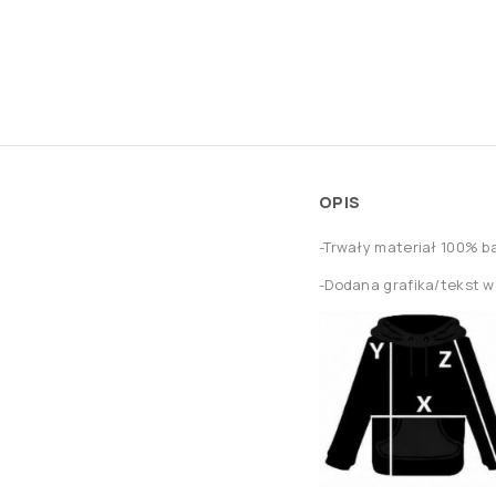
OPIS
-Trwały materiał 100% 
-Dodana grafika/tekst 