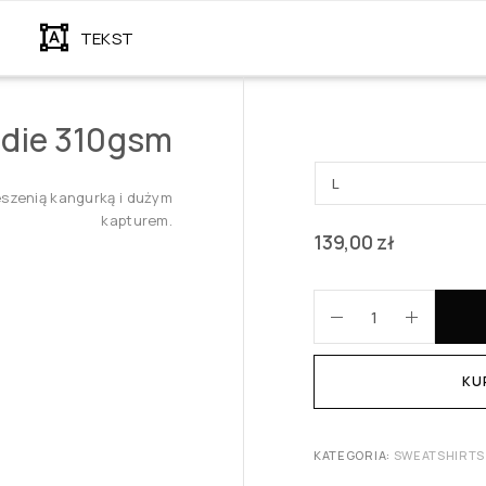
TEKST
die 310gsm
eszenią kangurką i dużym
kapturem.
139,00
zł
KU
KATEGORIA:
SWEATSHIRTS