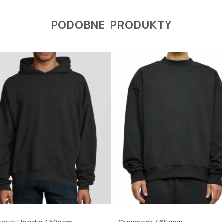
PODOBNE PRODUKTY
rsize Hoodie 450gsm
Crewneck 460gsm