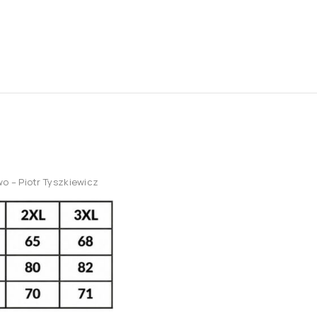
wo –
Piotr Tyszkiewicz