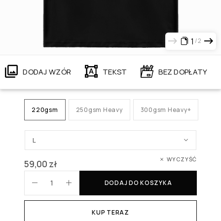
1
2
DODAJ WZÓR
TEKST
BEZ DOPŁATY
220gsm
250gsm Heavy
300gsm Heavy+
WYCZYŚĆ
59,00
zł
DODAJ DO KOSZYKA
KUP TERAZ