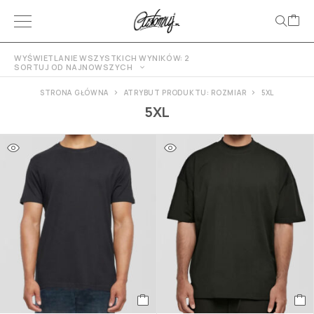
WYŚWIETLANIE WSZYSTKICH WYNIKÓW: 2
SORTUJ OD NAJNOWSZYCH
STRONA GŁÓWNA
ATRYBUT PRODUKTU: ROZMIAR
5XL
5XL