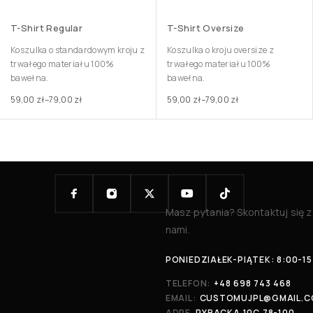
T-Shirt Regular
T-Shirt Oversize
Koszulka o standardowym kroju z
Koszulka o kroju oversize z
trwałego materiału 100%
trwałego materiału 100%
bawełna.
bawełna.
59,00
zł
–
79,00
zł
59,00
zł
–
79,00
zł
Masz pytania? Skontaktuj się z
nami.
PONIEDZIAŁEK-PIĄTEK: 8:00-15
TELEFON:
+48 698 743 468
EMAIL:
CUSTOMUJPL@GMAIL.
ADRE
RYBACKA 10C 78-100