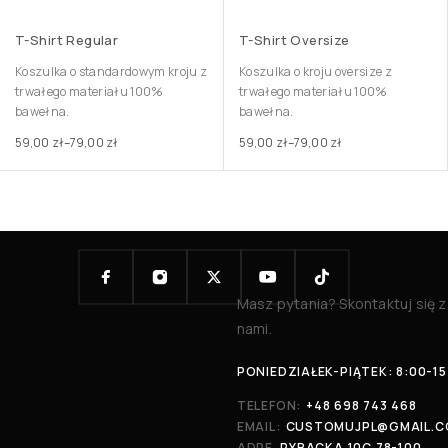
T-Shirt Regular
T-Shirt Oversize
Koszulka o standardowym kroju z
Koszulka o kroju oversize z
trwałego materiału 100%
trwałego materiału 100%
bawełna.
bawełna.
59,00
zł
–
79,00
zł
59,00
zł
–
79,00
zł
Masz pytania? Skontaktuj się z
nami.
PONIEDZIAŁEK-PIĄTEK: 8:00-15
TELEFON:
+48 698 743 468
EMAIL:
CUSTOMUJPL@GMAIL.
ADRE
RYBACKA 10C 78-100